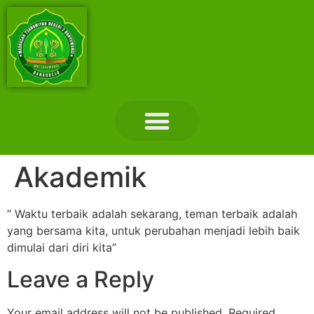
Layanan Madrasah
Tentang Madrasah
Hubungi Kami
Akademik
” Waktu terbaik adalah sekarang, teman terbaik adalah
yang bersama kita, untuk perubahan menjadi lebih baik
dimulai dari diri kita”
Leave a Reply
Your email address will not be published.
Required