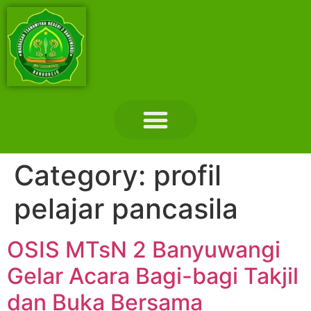
Layanan Madrasah
Tentang Madrasah
Hubungi Kami
Category:
profil
pelajar pancasila
OSIS MTsN 2 Banyuwangi
Gelar Acara Bagi-bagi Takjil
dan Buka Bersama