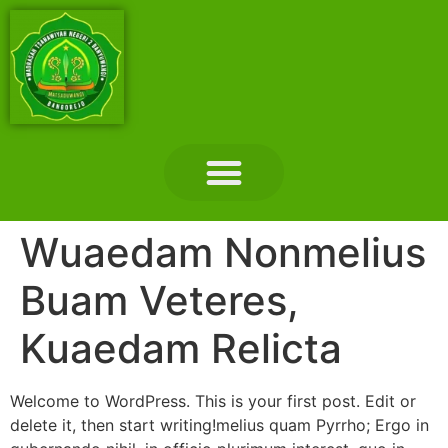
Layanan Madrasah
Tentang Madrasah
Hubungi Kami
Wuaedam Nonmelius
Buam Veteres,
Kuaedam Relicta
Welcome to WordPress. This is your first post. Edit or
delete it, then start writing!melius quam Pyrrho; Ergo in