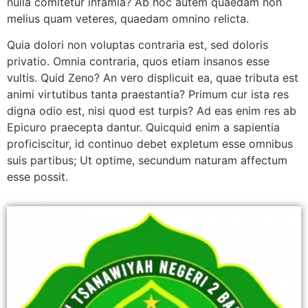
nulla comitetur infamia? Ab hoc autem quaedam non
melius quam veteres, quaedam omnino relicta.
Quia dolori non voluptas contraria est, sed doloris
privatio. Omnia contraria, quos etiam insanos esse
vultis. Quid Zeno? An vero displicuit ea, quae tributa est
animi virtutibus tanta praestantia? Primum cur ista res
digna odio est, nisi quod est turpis? Ad eas enim res ab
Epicuro praecepta dantur. Quicquid enim a sapientia
proficiscitur, id continuo debet expletum esse omnibus
suis partibus; Ut optime, secundum naturam affectum
esse possit.