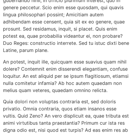
gubernando nihil, in officio plurimum interest, quo in
genere peccetur. Scio enim esse quosdam, qui quavis
lingua philosophari possint; Amicitiam autem
adhibendam esse censent, quia sit ex eo genere, quae
prosunt. Sed residamus, inquit, si placet. Quis enim
potest ea, quae probabilia videantur ei, non probare?
Duo Reges: constructio interrete. Sed tu istuc dixti bene
Latine, parum plane.
An potest, inquit ille, quicquam esse suavius quam nihil
dolere? Contemnit enim disserendi elegantiam, confuse
loquitur. An est aliquid per se ipsum flagitiosum, etiamsi
nulla comitetur infamia? Ab hoc autem quaedam non
melius quam veteres, quaedam omnino relicta.
Quia dolori non voluptas contraria est, sed doloris
privatio. Omnia contraria, quos etiam insanos esse
vultis. Quid Zeno? An vero displicuit ea, quae tributa est
animi virtutibus tanta praestantia? Primum cur ista res
digna odio est, nisi quod est turpis? Ad eas enim res ab