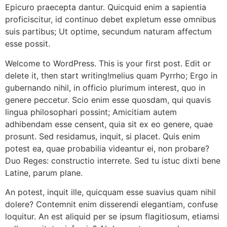
Epicuro praecepta dantur. Quicquid enim a sapientia
proficiscitur, id continuo debet expletum esse omnibus
suis partibus; Ut optime, secundum naturam affectum
esse possit.
Welcome to WordPress. This is your first post. Edit or
delete it, then start writing!melius quam Pyrrho; Ergo in
gubernando nihil, in officio plurimum interest, quo in
genere peccetur. Scio enim esse quosdam, qui quavis
lingua philosophari possint; Amicitiam autem
adhibendam esse censent, quia sit ex eo genere, quae
prosunt. Sed residamus, inquit, si placet. Quis enim
potest ea, quae probabilia videantur ei, non probare?
Duo Reges: constructio interrete. Sed tu istuc dixti bene
Latine, parum plane.
An potest, inquit ille, quicquam esse suavius quam nihil
dolere? Contemnit enim disserendi elegantiam, confuse
loquitur. An est aliquid per se ipsum flagitiosum, etiamsi