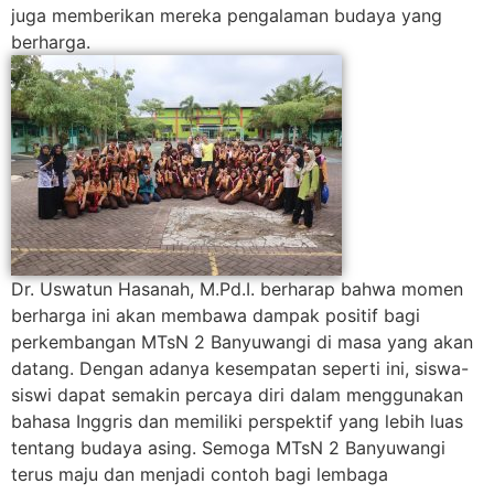
juga memberikan mereka pengalaman budaya yang
berharga.
Dr. Uswatun Hasanah, M.Pd.I. berharap bahwa momen
berharga ini akan membawa dampak positif bagi
perkembangan MTsN 2 Banyuwangi di masa yang akan
datang. Dengan adanya kesempatan seperti ini, siswa-
siswi dapat semakin percaya diri dalam menggunakan
bahasa Inggris dan memiliki perspektif yang lebih luas
tentang budaya asing. Semoga MTsN 2 Banyuwangi
terus maju dan menjadi contoh bagi lembaga