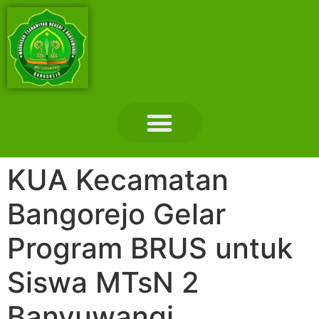
Layanan Madrasah
Tentang Madrasah
Hubungi Kami
KUA Kecamatan
Bangorejo Gelar
Program BRUS untuk
Siswa MTsN 2
Banyuwangi