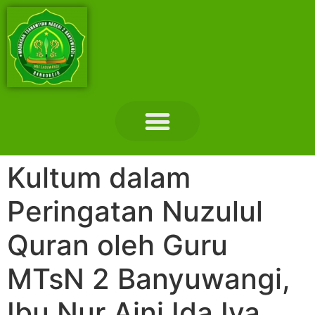
Layanan Madrasah
Tentang Madrasah
Hubungi Kami
Kultum dalam
Peringatan Nuzulul
Quran oleh Guru
MTsN 2 Banyuwangi,
Ibu Nur Aini Ida Iva