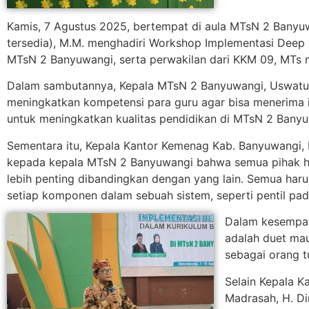
Kamis, 7 Agustus 2025, bertempat di aula MTsN 2 Banyuwa
tersedia), M.M. menghadiri Workshop Implementasi Deep Le
MTsN 2 Banyuwangi, serta perwakilan dari KKM 09, MTs me
Dalam sambutannya, Kepala MTsN 2 Banyuwangi, Uswatun
meningkatkan kompetensi para guru agar bisa menerima in
untuk meningkatkan kualitas pendidikan di MTsN 2 Banyuw
Sementara itu, Kepala Kantor Kemenag Kab. Banyuwangi, D
kepada kepala MTsN 2 Banyuwangi bahwa semua pihak har
lebih penting dibandingkan dengan yang lain. Semua haru
setiap komponen dalam sebuah sistem, seperti pentil pad
Dalam kesempat
adalah duet mau
sebagai orang tu
Selain Kepala K
Madrasah, H. Di