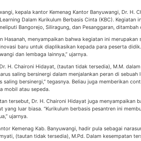
ngi, kepala kantor Kemenag Kantor Banyuwangi, Dr. H. Cha
arning Dalam Kurikulum Berbasis Cinta (KBC). Kegiatan ini 
liputi Bangorejo, Siliragung, dan Pesanggaran, ditambah d
 Hasanah, menyampaikan bahwa kegiatan ini merupakan s
ovasi baru untuk diaplikasikan kepada para peserta didik. 
angi dan lembaga lainnya,” ujarnya.
r. H. Chaironi Hidayat, (tautan tidak tersedia), M.M. dal
us saling bersinergi dalam menjalankan peran di sebuah 
s saling bersinergi,” tegasnya. Beliau juga memberikan con
a mobil atau sepeda.
an tersebut, Dr. H. Chaironi Hidayat juga menyampaikan 
t yang luar biasa. “Kurikulum berbasis pesantren ini me
a,” ujarnya.
antor Kemenag Kab. Banyuwangi, hadir pula sebagai narasu
myati, (tautan tidak tersedia), M.Pd. Dalam kesempatan te