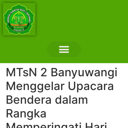
Layanan Madrasah
Tentang Madrasah
Hubungi Kami
MTsN 2 Banyuwangi
Menggelar Upacara
Bendera dalam
Rangka
Memperingati Hari