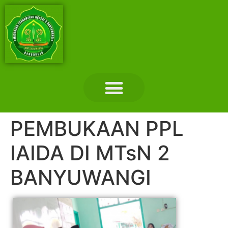
Layanan Madrasah
Tentang Madrasah
Hubungi Kami
PEMBUKAAN PPL
IAIDA DI MTsN 2
BANYUWANGI