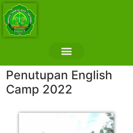
Layanan Madrasah
Tentang Madrasah
Hubungi Kami
Penutupan English
Camp 2022