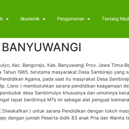
ah
Akademik
Pengumuman
Tentang Mad
2 BANYUWANGI
ulyo, Kec. Bangorejo, Kab. Banyuwangi Prov. Jawa Timur.
a Tahun 1965, terutama masyarakat Desa Sambirejo yang sa
g Pendidikan Agama, pada saat itu masyrakat Desa Sambire
 Bp. Lisno ) membutuhkan sarana pendidikan keagamaan de
at penduduk desa Sambimulyo khususnya dan umumnya kec
t tepat berdirinya MTs ini sebagai alat penguat keimanan
( Diwakafkan ) untuk sarana Pendidikan dengan tokoh ma
ejo dengan jumlah Peserta didik 83 anak Pria dan Wanita t