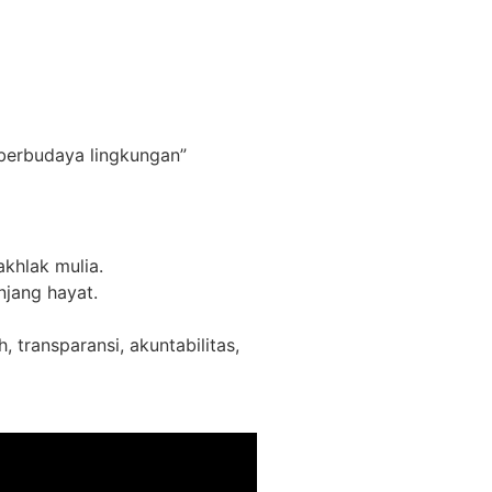
berbudaya lingkungan”
khlak mulia.
njang hayat.
ransparansi, akuntabilitas,