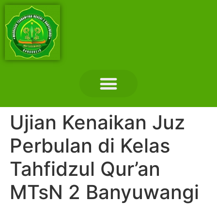
Layanan Madrasah
Tentang Madrasah
Hubungi Kami
Ujian Kenaikan Juz
Perbulan di Kelas
Tahfidzul Qur’an
MTsN 2 Banyuwangi