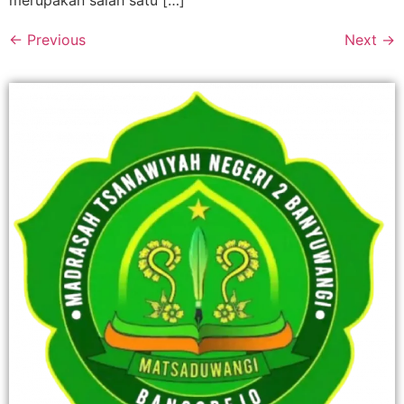
merupakan salah satu […]
←
Previous
Next
→