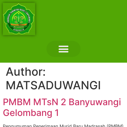
Layanan Madrasah
Tentang Madrasah
Hubungi Kami
Author:
MATSADUWANGI
PMBM MTsN 2 Banyuwangi
Gelombang 1
Pengumuman Penerimaan Murid Baru Madrasah (PMBM)